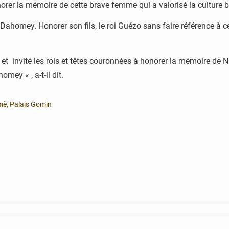
rer la mémoire de cette brave femme qui a valorisé la culture bé
 Dahomey. Honorer son fils, le roi Guézo sans faire référence à c
ive et invité les rois et têtes couronnées à honorer la mémoire 
ey « , a-t-il dit.
mè
,
Palais Gomin