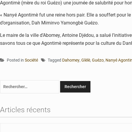
Agontimè (mère du roi Guézo) une journée de salubrité pour hono
« Nanyé Agontimè fut une reine hors pair. Elle a souffert pour le
d’organisation, Dah Miminvo Yamongbè Guézo.
Le maire de la ville d’Abomey, Antoine Djédou, a salué l’initiat
savons tous ce que Agontimè représente pour la culture du Danhom
Posted in
Société
Tagged
Dahomey
,
Glèlè
,
Guézo
,
Nanyé Agonti
Rechercher :
Articles récents