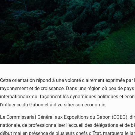
Cette orientation répond à une volonté clairement exprimée par 
rayonnement et de croissance. Dans une région où peu de pays di
internationaux qui façonnent les dynamiques politiques et écono
l’influence du Gabon et à diversifier son économie.
Le Commissariat Général aux Expositions du Gabon (CGEG), dirig
nationale, de professionnaliser l’accueil des délégations et de b
début mai en présence de plusieurs chefs d’État, marquera le lan