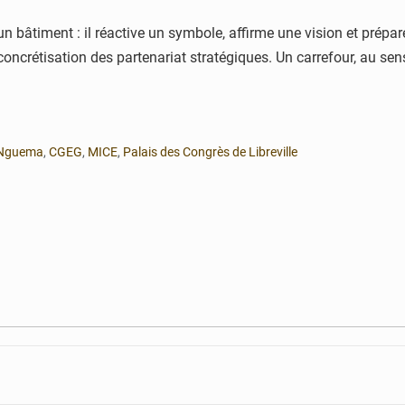
n bâtiment : il réactive un symbole, affirme une vision et prépare 
 concrétisation des partenariat stratégiques. Un carrefour, au sen
i Nguema
,
CGEG
,
MICE
,
Palais des Congrès de Libreville