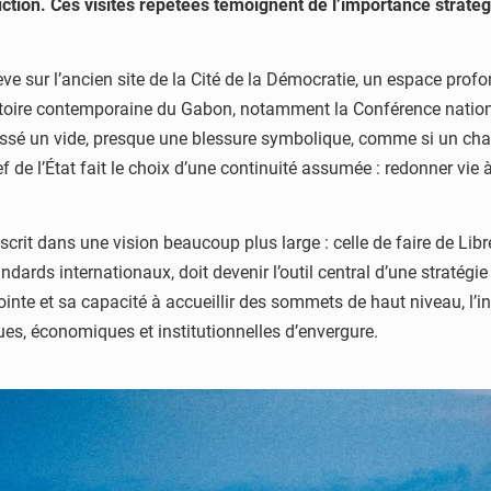
tion. Ces visites répétées témoignent de l’importance stratég
lève sur l’ancien site de la Cité de la Démocratie, un espace pro
toire contemporaine du Gabon, notamment la Conférence nationale
issé un vide, presque une blessure symbolique, comme si un chapit
f de l’État fait le choix d’une continuité assumée : redonner vie 
crit dans une vision beaucoup plus large : celle de faire de Libr
ndards internationaux, doit devenir l’outil central d’une stratégi
e et sa capacité à accueillir des sommets de haut niveau, l’inf
es, économiques et institutionnelles d’envergure.