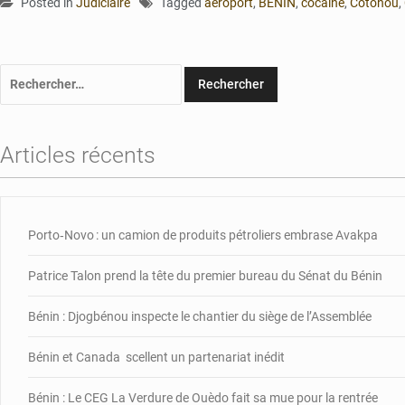
Posted in
Judiciaire
Tagged
aéroport
,
BENIN
,
cocaïne
,
Cotonou
,
Rechercher :
Articles récents
Porto‑Novo : un camion de produits pétroliers embrase Avakpa
Patrice Talon prend la tête du premier bureau du Sénat du Bénin
Bénin : Djogbénou inspecte le chantier du siège de l’Assemblée
Bénin et Canada scellent un partenariat inédit
Bénin : Le CEG La Verdure de Ouèdo fait sa mue pour la rentrée