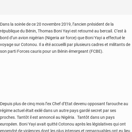
Dans la soirée de ce 20 novembre 2019, l’ancien président de la
république du Bénin, Thomas Boni Yayi est retourné au bercail. C’est à
bord d’un avion nigérian (Nigeria air force) que Boni Yayi a effectué le
voyage sur Cotonou. Il a été accueilli par plusieurs cadres et militants de
son parti Forces cauris pour un Bénin émergeant (FCBE).
Depuis plus de cinq mois l’ex Chef d’Etat devenu opposant farouche au
régime actuel était exilé dans un autre pays gardé secret par ses
proches. Tantôt il est annoncé au Nigéria. Tantôt dans un pays
européen. Boni Yayi avait quitté Cotonou après les législatives qui ont
engendré de violences dont les plus intenses et remarquables ont eu lieu