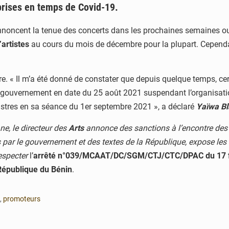
 prises en temps de Covid-19.
nnoncent la tenue des concerts dans les prochaines semaines ou
’artistes
au cours du mois de décembre pour la plupart. Cependant
dre. « Il m’a été donné de constater que depuis quelque temps, ce
uvernement en date du 25 août 2021 suspendant l’organisation d
inistres en sa séance du 1er septembre 2021 », a déclaré
Yaïwa Bl
e, le directeur des
Arts
annonce des sanctions à l’encontre des
par le gouvernement et des textes de la République, expose les au
especter
l’
arrêté n°039/MCAAT/DC/SGM/CTJ/CTC/DPAC du 17 f
République du Bénin
.
,
promoteurs