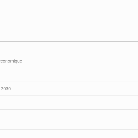
r économique
6-2030