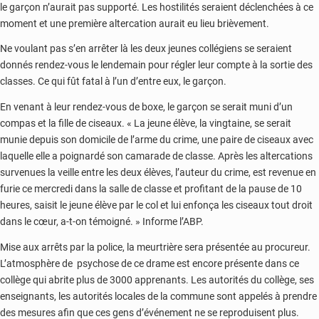
le garçon n’aurait pas supporté. Les hostilités seraient déclenchées à ce
moment et une première altercation aurait eu lieu brièvement.
Ne voulant pas s’en arrêter là les deux jeunes collégiens se seraient
donnés rendez-vous le lendemain pour régler leur compte à la sortie des
classes. Ce qui fût fatal à l’un d’entre eux, le garçon.
En venant à leur rendez-vous de boxe, le garçon se serait muni d’un
compas et la fille de ciseaux. « La jeune élève, la vingtaine, se serait
munie depuis son domicile de l’arme du crime, une paire de ciseaux avec
laquelle elle a poignardé son camarade de classe. Après les altercations
survenues la veille entre les deux élèves, l’auteur du crime, est revenue en
furie ce mercredi dans la salle de classe et profitant de la pause de 10
heures, saisit le jeune élève par le col et lui enfonça les ciseaux tout droit
dans le cœur, a-t-on témoigné. » Informe l’ABP.
Mise aux arrêts par la police, la meurtrière sera présentée au procureur.
L’atmosphère de psychose de ce drame est encore présente dans ce
collège qui abrite plus de 3000 apprenants. Les autorités du collège, ses
enseignants, les autorités locales de la commune sont appelés à prendre
des mesures afin que ces gens d’événement ne se reproduisent plus.