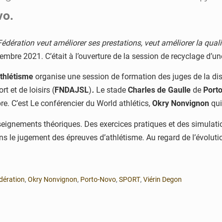
vo.
Fédération veut améliorer ses prestations, veut améliorer la quali
mbre 2021. C’était à l’ouverture de la session de recyclage d’un
thlétisme
organise une session de formation des juges de la dis
t et de loisirs (
FNDAJSL
)
.
Le stade
Charles de Gaulle
de
Port
. C’est Le conférencier du World athlétics,
Okry Nonvignon
qui
enseignements théoriques. Des exercices pratiques et des simulati
 le jugement des épreuves d’athlétisme. Au regard de l’évolution
dération
,
Okry Nonvignon
,
Porto-Novo
,
SPORT
,
Viérin Degon