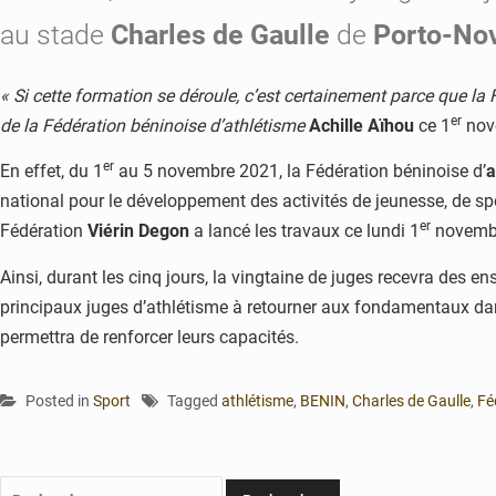
au stade
Charles de Gaulle
de
Porto-No
« Si cette formation se déroule, c’est certainement parce que la 
er
de la Fédération béninoise d’athlétisme
Achille Aïhou
ce 1
nove
er
En effet, du 1
au 5 novembre 2021, la Fédération béninoise d’
a
national pour le développement des activités de jeunesse, de spor
er
Fédération
Viérin Degon
a lancé les travaux ce lundi 1
novembre
Ainsi, durant les cinq jours, la vingtaine de juges recevra des 
principaux juges d’athlétisme à retourner aux fondamentaux dans
permettra de renforcer leurs capacités.
Posted in
Sport
Tagged
athlétisme
,
BENIN
,
Charles de Gaulle
,
Fé
Rechercher :