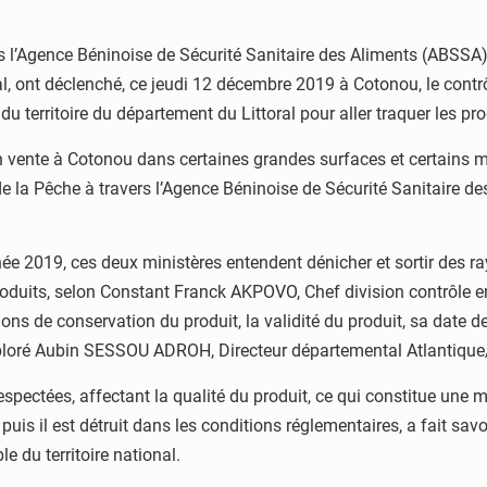
vers l’Agence Béninoise de Sécurité Sanitaire des Aliments (ABSSA
al, ont déclenché, ce jeudi 12 décembre 2019 à Cotonou, le contrô
du territoire du département du Littoral pour aller traquer les 
 en vente à Cotonou dans certaines grandes surfaces et certains
 de la Pêche à travers l’Agence Béninoise de Sécurité Sanitaire de
nnée 2019, ces deux ministères entendent dénicher et sortir des 
uits, selon Constant Franck AKPOVO, Chef division contrôle entrep
ions de conservation du produit, la validité du produit, sa date de
éploré Aubin SESSOU ADROH, Directeur départemental Atlantique/L
espectées, affectant la qualité du produit, ce qui constitue une
ente puis il est détruit dans les conditions réglementaires, a fa
e du territoire national.