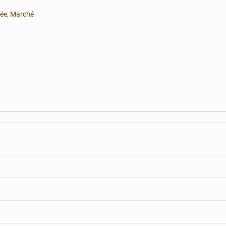
née
,
Marché