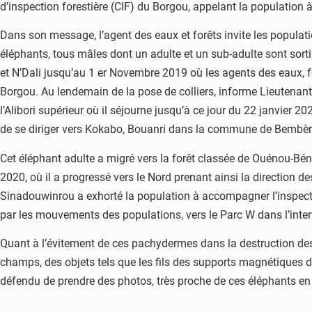
d’inspection forestière (CIF) du Borgou, appelant la population à
Dans son message, l’agent des eaux et forêts invite les popula
éléphants, tous mâles dont un adulte et un sub-adulte sont sort
et N’Dali jusqu’au 1 er Novembre 2019 où les agents des eaux, for
Borgou. Au lendemain de la pose de colliers, informe Lieutenant
l’Alibori supérieur où il séjourne jusqu’à ce jour du 22 janvier 
de se diriger vers Kokabo, Bouanri dans la commune de Bembèr
Cet éléphant adulte a migré vers la forêt classée de Ouénou-Bén
2020, où il a progressé vers le Nord prenant ainsi la direction 
Sinadouwinrou a exhorté la population à accompagner l’inspecti
par les mouvements des populations, vers le Parc W dans l’inter
Quant à l’évitement de ces pachydermes dans la destruction des ré
champs, des objets tels que les fils des supports magnétiques de v
défendu de prendre des photos, très proche de ces éléphants en