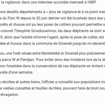
 la vigilance, dans une interview accordée mercredi à l’ABP.
tions desdits départements à « plus de vigilance et à ne point 
is du Parc W depuis le 20 juin dernier ont été localisés dans l
êts et chasse ont pu leur poser de colliers pouvant permettre un 
-colonel Théophile Sinadouwinrou, les deux éléphants se sont sép
2020, alors que l’adulte informe l’agent, après la pose de collier
èkè et Kossia dans la commune de Sinendé jusqu’en mi-décembr
ou, une forêt située entre Bembèrèkè et Sinendé plus précisément
des parcs W et Pendjari. Pour éviter donc des incidents lors de l
on forestière dans la conservation de ces éléphants en évitant 
valle d’une semaine.
coltes et autres biens, l’officier a conseillé aux populations riv
ieilles cassettes et feuilles de tôles, pouvant faire de bruit sou
 divagation.