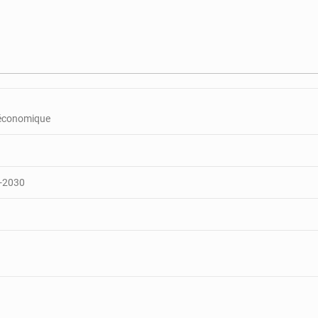
r économique
6-2030