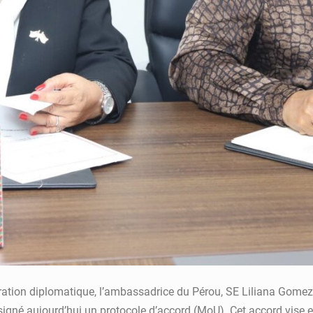
ation diplomatique, l’ambassadrice du Pérou, SE Liliana Gomez d
 signé aujourd’hui un protocole d’accord (MoU). Cet accord vise 