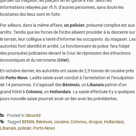
gardien du magasin, les plaçant en en garde à vue. Selon les
informations relayées par rfi.fr, d’autres personnes, sans doute les
locataires des lieux sont en fuite.
Par ailleurs, dans la même affaire,
un policier
, présumé complice est aux
arrêts. Tandis que les forces de l’ordre allaient procéder à la descente sur
le terrain, leur collègue a tenté d’informer les occupants du magasin. Les
autorités l’ont identifié et arrêté. Le fonctionnaire de police fera l’objet
des poursuites judiciaires devant la Cour de répression des infractions
économiques et du terrorisme (
Criet
).
En octobre dernier, les autorités ont saisie de 2,5 tonnes de cocaïne près
de
Porto-Novo
. Ladite saisie avait conduit à l’arrestation et l’inculpation
de 14 personnes. Il s’agissait des
Béninois
, un
Libanais
patron d’un
grand hôtel à
Cotonou
, un
Hollandais
. La saisie effectuée il y a quelques
jours nouvelle saisie pourrait avoir un lien avec les précédentes.
Posted in
Sécurité
Tagged
BENIN
,
Béninois
,
cocaïne
,
Cotonou
,
drogue
,
Hollandais
,
Libanais
,
policier
,
Porto-Novo