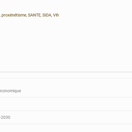
,
proxénétisme
,
SANTE
,
SIDA
,
Vih
r économique
6-2030