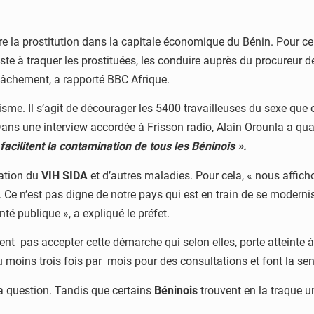
tre la prostitution dans la capitale économique du Bénin. Pour c
ste à traquer les prostituées, les conduire auprès du procureur d
elâchement, a rapporté BBC Afrique.
tisme. Il s’agit de décourager les 5400 travailleuses du sexe que 
 Dans une interview accordée à Frisson radio, Alain Orounla a quali
facilitent la contamination de tous les Béninois ».
lation du
VIH SIDA
et d’autres maladies. Pour cela, « nous affich
 Ce n’est pas digne de notre pays qui est en train de se modernis
té publique », a expliqué le préfet.
nt pas accepter cette démarche qui selon elles, porte atteinte à
 au moins trois fois par mois pour des consultations et font la se
la question. Tandis que certains
Béninois
trouvent en la traque un