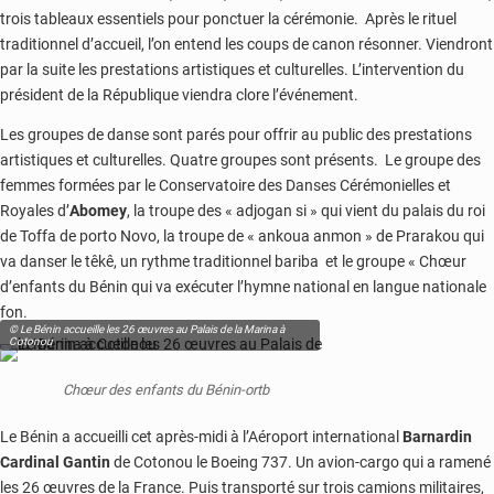
trois tableaux essentiels pour ponctuer la cérémonie. Après le rituel
traditionnel d’accueil, l’on entend les coups de canon résonner. Viendront
par la suite les prestations artistiques et culturelles. L’intervention du
président de la République viendra clore l’événement.
Les groupes de danse sont parés pour offrir au public des prestations
artistiques et culturelles. Quatre groupes sont présents. Le groupe des
femmes formées par le Conservatoire des Danses Cérémonielles et
Royales d’
Abomey
, la troupe des « adjogan si » qui vient du palais du roi
de Toffa de porto Novo, la troupe de « ankoua anmon » de Prarakou qui
va danser le têkê, un rythme traditionnel bariba et le groupe « Chœur
d’enfants du Bénin qui va exécuter l’hymne national en langue nationale
fon.
© Le Bénin accueille les 26 œuvres au Palais de la Marina à
Cotonou
Chœur des enfants du Bénin-ortb
Le Bénin a accueilli cet après-midi à l’Aéroport international
Barnardin
Cardinal Gantin
de Cotonou le Boeing 737. Un avion-cargo qui a ramené
les 26 œuvres de la France. Puis transporté sur trois camions militaires,