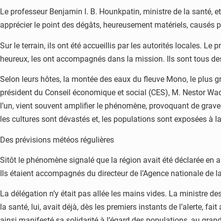
Le professeur Benjamin I. B. Hounkpatin, ministre de la santé, 
apprécier le point des dégâts, heureusement matériels, causés p
Sur le terrain, ils ont été accueillis par les autorités locales. Le
heureux, les ont accompagnés dans la mission. Ils sont tous des
Selon leurs hôtes, la montée des eaux du fleuve Mono, le plus g
président du Conseil économique et social (CES), M. Nestor Wadag
l’un, vient souvent amplifier le phénomène, provoquant de grave
les cultures sont dévastés et, les populations sont exposées à 
Des prévisions météos régulières
Sitôt le phénomène signalé que la région avait été déclarée en a
Ils étaient accompagnés du directeur de l’Agence nationale de la p
La délégation n’y était pas allée les mains vides. La ministre de
la santé, lui, avait déjà, dès les premiers instants de l’alerte, 
ainsi manifesté sa solidarité à l’égard des populations, au gra