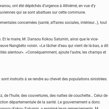
èwanou, ont été dépêchés d’urgence à Athiémé, en vue d’y
diluviennes qui se sont abattues sur cette commune.
rtementales concernées (santé, affaires sociales, intérieur…), tout
Et le maire, M. Dansou Kokou Saturnin, ainsi que le vice-
uve Nangbéto voisin. «Le lâcher d’eau qui vient de là-bas, a dit
lités alentour». «Conséquemment, ajoute l’autre, les champs et
sont instruits à se rendre au chevet des populations sinistrées.
iz, de l’huile, des couvertures, des nattes de couchette… Celui de
a direction départementale de la santé. Le gouvernement a donc
. Dansou Kokou Saturnin, a exprimé leurs remerciements. M.