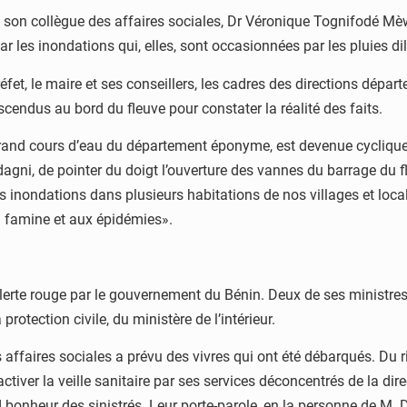
et son collègue des affaires sociales, Dr Véronique Tognifodé M
ar les inondations qui, elles, sont occasionnées par les pluies 
 préfet, le maire et ses conseillers, les cadres des directions dépa
cendus au bord du fleuve pour constater la réalité des faits.
rand cours d’eau du département éponyme, est devenue cyclique. 
ni, de pointer du doigt l’ouverture des vannes du barrage du fle
s inondations dans plusieurs habitations de nos villages et loca
la famine et aux épidémies».
lerte rouge par le gouvernement du Bénin. Deux de ses ministres 
rotection civile, du ministère de l’intérieur.
s affaires sociales a prévu des vivres qui ont été débarqués. Du r
fait activer la veille sanitaire par ses services déconcentrés de l
nd bonheur des sinistrés. Leur porte-parole, en la personne de M