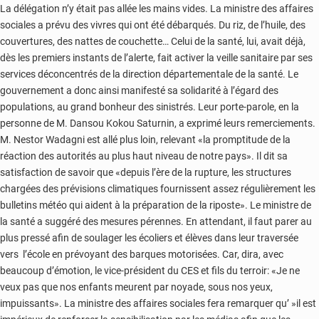
La délégation n’y était pas allée les mains vides. La ministre des affaires
sociales a prévu des vivres qui ont été débarqués. Du riz, de l’huile, des
couvertures, des nattes de couchette… Celui de la santé, lui, avait déjà,
dès les premiers instants de l’alerte, fait activer la veille sanitaire par ses
services déconcentrés de la direction départementale de la santé. Le
gouvernement a donc ainsi manifesté sa solidarité à l’égard des
populations, au grand bonheur des sinistrés. Leur porte-parole, en la
personne de M. Dansou Kokou Saturnin, a exprimé leurs remerciements.
M. Nestor Wadagni est allé plus loin, relevant «la promptitude de la
réaction des autorités au plus haut niveau de notre pays». Il dit sa
satisfaction de savoir que «depuis l’ère de la rupture, les structures
chargées des prévisions climatiques fournissent assez régulièrement les
bulletins météo qui aident à la préparation de la riposte». Le ministre de
la santé a suggéré des mesures pérennes. En attendant, il faut parer au
plus pressé afin de soulager les écoliers et élèves dans leur traversée
vers l’école en prévoyant des barques motorisées. Car, dira, avec
beaucoup d’émotion, le vice-président du CES et fils du terroir: «Je ne
veux pas que nos enfants meurent par noyade, sous nos yeux,
impuissants». La ministre des affaires sociales fera remarquer qu’ »il est