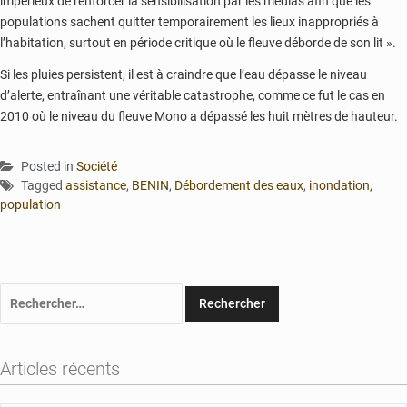
impérieux de renforcer la sensibilisation par les médias afin que les
populations sachent quitter temporairement les lieux inappropriés à
l’habitation, surtout en période critique où le fleuve déborde de son lit ».
Si les pluies persistent, il est à craindre que l’eau dépasse le niveau
d’alerte, entraînant une véritable catastrophe, comme ce fut le cas en
2010 où le niveau du fleuve Mono a dépassé les huit mètres de hauteur.
Posted in
Société
Tagged
assistance
,
BENIN
,
Débordement des eaux
,
inondation
,
population
Rechercher :
Articles récents