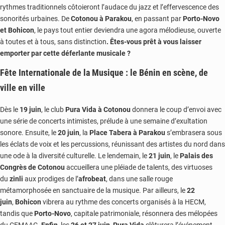
rythmes traditionnels côtoieront l’audace du jazz et l’effervescence des
sonorités urbaines. De
Cotonou à Parakou
, en passant par
Porto-Novo
et Bohicon
, le pays tout entier deviendra une agora mélodieuse, ouverte
à toutes et à tous, sans distinction
.
Êtes-vous prêt à vous laisser
emporter par cette déferlante musicale ?
Fête Internationale de la Musique
: le Bénin en scène, de
ville en ville
Dès le
19 juin
, le club
Pura Vida à Cotonou
donnera le coup d’envoi avec
une série de concerts intimistes, prélude à une semaine d’exultation
sonore. Ensuite, le
20 juin
, la
Place Tabera à Parakou
s’embrasera sous
les éclats de voix et les percussions, réunissant des artistes du nord dans
une ode à la diversité culturelle. Le lendemain, le
21 juin
, le
Palais des
Congrès de Cotonou
accueillera une pléiade de talents, des virtuoses
du
zinli
aux prodiges de l’
afrobeat
, dans une salle rouge
métamorphosée en sanctuaire de la musique. Par ailleurs, le
22
juin
,
Bohicon
vibrera au rythme des concerts organisés à la HECM,
tandis que
Porto-Novo
, capitale patrimoniale, résonnera des mélopées