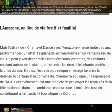
© Depuis le 5 août, l’esplanade de l’Amazone à Cotonou vibre chaque soir au rythme de « Chante
et Danse avec l’Amazone », un événement gratuit et festif qui célèbre la richesse culturelle du
Bénin à travers musique live, danse et convivialité. À découvrir jusqu’au 7 septembre !
L’Amazone, un lieu de vie festif et familial
Mais l’attrait de « Chante et Danse avec l’Amazone » ne se limite pas aux
performances. En effet, l’esplanade se transforme en un véritable lieu de
vie. On peut y voir des familles installées sous les tentes, des enfants
courant autour de la statue, et entendre les rires et les chants portés par
la brise du soir. En plus, l’espace pique-nique aménagé favorise la
détente, le partage et la convivialité. Comme l’a souligné un responsable
de l’ADAC, cet événement est une manière de prolonger les festivités de la
fête nationale dans une ambiance chaleureuse et inclusive, tout en
contribuant à l’attractivité touristique de Cotonou.