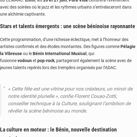
du CEMAAC.
Enfin
, les
26 et 27 juin
,
Pura Vida
clôturera l’événement
avec des soirées où le jazz et les rythmes urbains s’entrelaceront dans
une alchimie captivante.
Stars et talents émergents : une scène béninoise rayonnante
Cette programmation, d’une richesse éclectique, met à l’honneur des
artistes confirmés et des étoiles montantes. Des figures comme
Pélagie
la Vibreuse
ou le
Bénin International Musical
, qui
fusionne
vodoun
et
pop-rock
, partageront également la scène avec de
jeunes talents repérés lors des tremplins organisés par l’ADAC.
« Cette fête est une vitrine pour nos créateurs, un miroir de
notre identité plurielle »,
confie Florent Couao-Zotti,
conseiller technique à la Culture, soulignant l’ambition de
révéler la scène béninoise au monde.
La culture en moteur : le Bénin, nouvelle destination