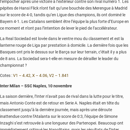
l’empocher après une victoire à l’extérieur contre son rival numéro 1. Les
pépites de Hansi Flick n’ont fait qu’une bouchée des Merengue à Madrid
sur le score de 4-0, tandis qu’en Ligue des champions, ils ont dominé le
Bayern 4-1. Les Catalans semblent être l’équipe la plus forte d’Europe en
ce moment et n’ont pas l’intention de lever le pied de l’accélérateur.
La Real Sociedad est lovée dans le ventre mou du classement et est la
lanterne rouge de Liga par prestation à domicile. La dernière fois que les
Basques ont pris le dessus sur le Barça sur leur terrain, c’était il y a plus
de 8 ans. La Sociedad sera-t-elle en mesure de dérailler le leader du
championnat ?
Cotes :
V1 – 4.42, X – 4.06, V2 – 1.841
Inter Milan – SSC Naples, 10 novembre
La saison dernière, l’Inter n’avait pas de rival dans la lutte pour le titre,
mais Antonio Conte est de retour en Serie A. Naples était en tête du
classement jusqu’à la dernière journée, mais après une déroute
inattendue contre l’Atalanta sur le score de 0:3, l’équipe de Simone
Inzaghi s’est retrouvée à une longueur des Partenopei. Beaucoup ont
immédiatement critiqué les Napolitains, mais les résultats de l’Inter