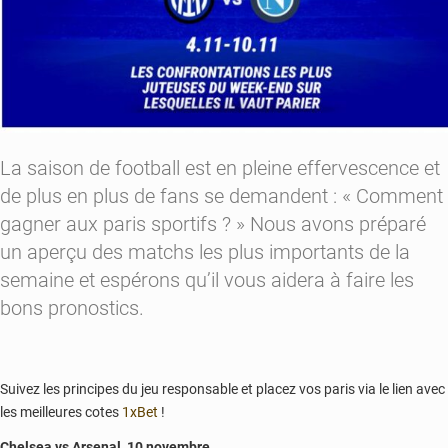
La saison de football est en pleine effervescence et
de plus en plus de fans se demandent : « Comment
gagner aux paris sportifs ? » Nous avons préparé
un aperçu des matchs les plus importants de la
semaine et espérons qu’il vous aidera à faire les
bons pronostics.
Suivez les principes du jeu responsable et placez vos paris via le lien avec
les meilleures cotes
1xBet
!
Chelsea vs Arsenal, 10 novembre