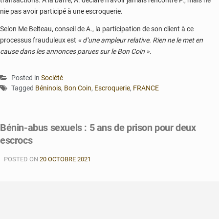
transactions. A la barre, A. déclare n’avoir jamais rencontré P., mais ne
nie pas avoir participé à une escroquerie.
Selon Me Belteau, conseil de A., la participation de son client à ce
processus frauduleux est
« d’une ampleur relative. Rien ne le met en
cause dans les annonces parues sur le Bon Coin »
.
Posted in
Société
Tagged
Béninois
,
Bon Coin
,
Escroquerie
,
FRANCE
Bénin-abus sexuels : 5 ans de prison pour deux
escrocs
POSTED ON
20 OCTOBRE 2021