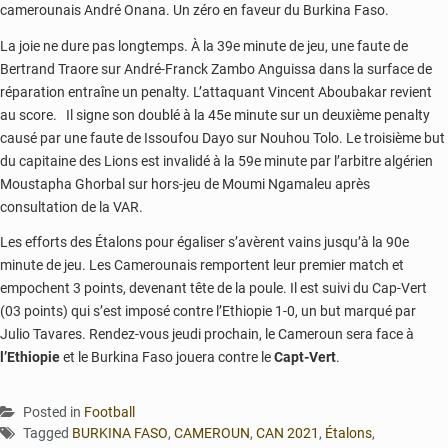
camerounais André Onana. Un zéro en faveur du Burkina Faso.
La joie ne dure pas longtemps. À la 39e minute de jeu, une faute de
Bertrand Traore sur André-Franck Zambo Anguissa dans la surface de
réparation entraîne un penalty. L’attaquant Vincent Aboubakar revient
au score. Il signe son doublé à la 45e minute sur un deuxième penalty
causé par une faute de Issoufou Dayo sur Nouhou Tolo. Le troisième but
du capitaine des Lions est invalidé à la 59e minute par l’arbitre algérien
Moustapha Ghorbal sur hors-jeu de Moumi Ngamaleu après
consultation de la VAR.
Les efforts des Étalons pour égaliser s’avèrent vains jusqu’à la 90e
minute de jeu. Les Camerounais remportent leur premier match et
empochent 3 points, devenant tête de la poule. Il est suivi du Cap-Vert
(03 points) qui s’est imposé contre l’Ethiopie 1-0, un but marqué par
Julio Tavares. Rendez-vous jeudi prochain, le Cameroun sera face à
l’Ethiopie
et le Burkina Faso jouera contre le
Capt-Vert
.
Posted in
Football
Tagged
BURKINA FASO
,
CAMEROUN
,
CAN 2021
,
Étalons
,