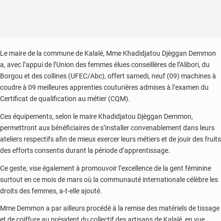
Le maire de la commune de Kalalé, Mme Khadidjatou Djèggan Demmon
a, avec l’appui de l’Union des femmes élues conseillères de l’Alibori, du
Borgou et des collines (UFEC/Abc), offert samedi, neuf (09) machines à
coudre à 09 meilleures apprenties couturières admises à l’examen du
Certificat de qualification au métier (CQM).
Ces équipements, selon le maire Khadidjatou Djèggan Demmon,
permettront aux bénéficiaires de s’installer convenablement dans leurs
ateliers respectifs afin de mieux exercer leurs métiers et de jouir des fruits
des efforts consentis durant la période d’apprentissage.
Ce geste, vise également à promouvoir l’excellence de la gent féminine
surtout en ce mois de mars où la communauté internationale célèbre les
droits des femmes, a-t-elle ajouté.
Mme Demmon a par ailleurs procédé à la remise des matériels de tissage
et de coiffure au président du collectif des artisans de Kalalé, en vue