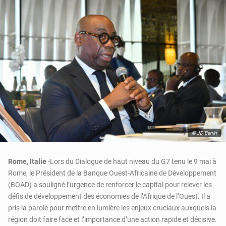
© JD Benin
Rome, Italie
-Lors du Dialogue de haut niveau du G7 tenu le 9 mai à
Rome, le Président de la Banque Ouest-Africaine de Développement
(BOAD) a souligné l’urgence de renforcer le capital pour relever les
défis de développement des économies de l’Afrique de l’Ouest. Il a
pris la parole pour mettre en lumière les enjeux cruciaux auxquels la
région doit faire face et l’importance d’une action rapide et décisive.