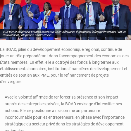
© La BOAD catalyse le progrès économique en Afrique en dynamisant le financement des PME et
en favorisant l'intégration commerciale
La BOAD, pilier du développement économique régional, continue de
jouer un rôle prépondérant dans l’accompagnement des économies des
États membres. En effet, elle a octroyé des fonds à long terme aux
établissements bancaires, institutions financières de développement et
entités de soutien aux PME, pour le refinancement de projets
d’envergure.
Avec la volonté affirmée de renforcer sa présence et son impact
auprès des entreprises privées, la BOAD envisage d’intensifier ses
actions. Elle se positionne ainsi comme un partenaire
incontournable pour les entrepreneurs, en phase avec l’importance
stratégique du secteur privé dans les stratégies de développement
nationales.