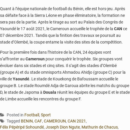
Quant à l’équipe nationale de football du Bénin, elle est hors-jeu. Après
sa défaite face à la Sierra Léone en phase éliminatoire, la formation ne
sera pas de la partie. Après le tirage au sort au Palais des Congrès de
Yaoundé le 17 août 2021, le Cameroun accueille le trophée de la
CAN
ce
07 décembre 2021. Tandis que la finition des travaux se poursuit au
stade d’Olembé, la coupe entame la visite des sites de la compétition.
Pour la première fois dans l’histoire de la CAN, 24 équipes vont
s’affronter au
Cameroun
pour conquérir le trophée. Six groupes vont
évoluer dans six stades et cinq sites. Il s’agit des stades d’Olembé
(groupe A) et du stade omnisports Ahmadou Ahidjo (groupe C) pour la
ville de
Yaoundé
. Le stade de Kouekong de Bafoussam accueille le
groupe B. Le stade Roumdé Adja de Garoua abrite les matchs du groupe
D, le stade de Japoma à
Douala
réunit les équipes du groupe E et le stade
de Limbe accueille les rencontres du groupe F.
Posted in
Football
,
Sport
Tagged
BENIN
,
CAF
,
CAMEROUN
,
CAN 2021
,
Félix Pépéripé Sohoundé
,
Joseph Dion Ngute
,
Mathurin de Chacus
,