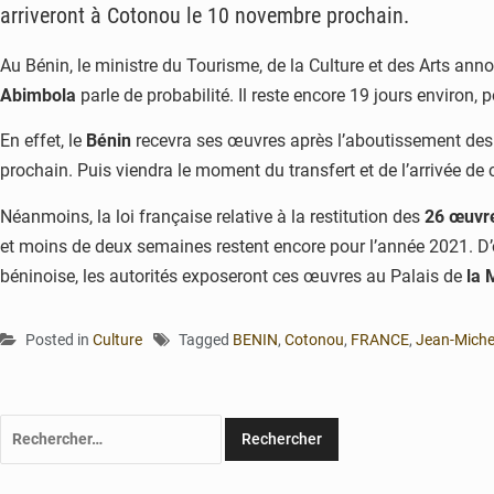
arriveront à Cotonou le 10 novembre prochain.
Au Bénin, le ministre du Tourisme, de la Culture et des Arts ann
Abimbola
parle de probabilité. Il reste encore 19 jours environ, p
En effet, le
Bénin
recevra ses œuvres après l’aboutissement des fo
prochain. Puis viendra le moment du transfert et de l’arrivée de
Néanmoins, la loi française relative à la restitution des
26 œuvre
et moins de deux semaines restent encore pour l’année 2021. D’où
béninoise, les autorités exposeront ces œuvres au Palais de
la 
Posted in
Culture
Tagged
BENIN
,
Cotonou
,
FRANCE
,
Jean-Miche
Rechercher :