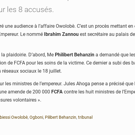
ur les 8 accusés.
é une audience à l’affaire Owolobè. C’est un procès mettant en 
 l’Empereur. Le nommé
Ibrahim Zannou
est secrétaire au palais de
 la plaidoirie. D’abord, Me
Philibert
Behanzin
a demandé que les j
lion de FCFA pour les soins de la victime. Ce dernier a subi des
 réseaux sociaux le 18 juillet.
 sur les ministres de l’empereur. Jules Ahoga pense a précisé que
et une amende de 200 000
FCFA
contre les huit ministres de l’Empe
ssures volontaires ».
biessi Owolobè
,
Ogboni
,
Pilibert Behanzin
,
tribunal