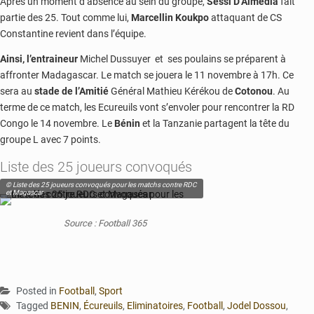
Après un moment d’absence au sein du groupe,
Sessi D’Almédia
fait
partie des 25. Tout comme lui,
Marcellin Koukpo
attaquant de CS
Constantine revient dans l’équipe.
Ainsi, l’entraineur
Michel Dussuyer et ses poulains se préparent à
affronter Madagascar. Le match se jouera le 11 novembre à 17h. Ce
sera au
stade de l’Amitié
Général Mathieu Kérékou de
Cotonou
. Au
terme de ce match, les Ecureuils vont s’envoler pour rencontrer la RD
Congo le 14 novembre. Le
Bénin
et la Tanzanie partagent la tête du
groupe L avec 7 points.
Liste des 25 joueurs convoqués
© Liste des 25 joueurs convoqués pour les matchs contre RDC
et Magascar
Source : Football 365
Posted in
Football
,
Sport
Tagged
BENIN
,
Écureuils
,
Eliminatoires
,
Football
,
Jodel Dossou
,