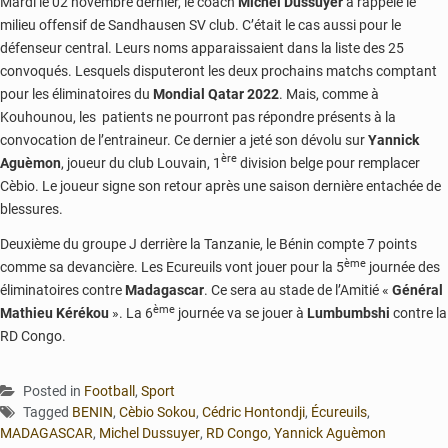
Mardi le 02 novembre dernier, le coach
Michel Dussuyer
a rappelé le
milieu offensif de Sandhausen SV club. C’était le cas aussi pour le
défenseur central. Leurs noms apparaissaient dans la liste des 25
convoqués. Lesquels disputeront les deux prochains matchs comptant
pour les éliminatoires du
Mondial Qatar 2022
. Mais, comme à
Kouhounou, les patients ne pourront pas répondre présents à la
convocation de l’entraineur. Ce dernier a jeté son dévolu sur
Yannick
ère
Aguèmon
, joueur du club Louvain, 1
division belge pour remplacer
Cèbio. Le joueur signe son retour après une saison dernière entachée de
blessures.
Deuxième du groupe J derrière la Tanzanie, le Bénin compte 7 points
ème
comme sa devancière. Les Ecureuils vont jouer pour la 5
journée des
éliminatoires contre
Madagascar
. Ce sera au stade de l’Amitié «
Général
ème
Mathieu Kérékou
». La 6
journée va se jouer à
Lumbumbshi
contre la
RD Congo.
Posted in
Football
,
Sport
Tagged
BENIN
,
Cèbio Sokou
,
Cédric Hontondji
,
Écureuils
,
MADAGASCAR
,
Michel Dussuyer
,
RD Congo
,
Yannick Aguèmon