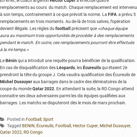
En effet, le coach argentin
Hector Cuper
a effectué quatre
remplacements au cours du match. Chaque remplacement est intervenu
à son temps, contrairement à ce que prévoit la norme. La
FIFA
a prévu 5
remplacements en trois moments. Au de-là de trois salves, l’opération
devient illégale. Les règles du
football
précisent que
«chaque équipe
aura au maximum trois opportunités de procéder à des remplacements
pendant le matc
h
. En outre, ces remplacements pourront être effectués
à la mi-temps.»
Le
Bénin
qui a introduit une requête pourra bénéficier de la qualification.
En cas de disqualification des
Léopards
, les
Écureuils
qui étaient 2è
prendront la tête du groupe J. Cela vaudra qualification des Écureuils de
Michel Dussuyer
aux barrages dans le cadre des éliminatoires de la
coupe du monde
Qatar 2022
. En attendant la suite, la RD Congo attend
connaitre ses deux adversaires parmi les dix équipes qualifiées aux
barrages. Les matchs se disputeront dès le mois de mars prochain.
Posted in
Football
,
Sport
Tagged
BENIN
,
Écureuils
,
Football
,
Hector Cuper
,
Michel Dussuyer
,
Qatar 2022
,
RD Congo