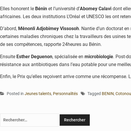
Elles honorent le
Bénin
et l’université d’
Abomey Calavi
dont ell
africaines. Les deux institutions L’Oréal et UNESCO les ont re
D’abord,
Mênonli Adjobimey Vissosoh
. Nantie d’un doctorat e
certaines maladies chroniques chez la travailleurs des usines te
de ses compétences, rapporte 24heures au Bénin.
Ensuite
Esther Deguenon
, spécialisée en
microbiologie
. Post-do
résistance aux antibiotiques dans l’eau potable pour une meilleur
Enfin, le Prix qu’elles reçoivent arrive comme une récompense.
Posted in
Jeunes talents
,
Personnalités
Tagged
BENIN
,
Cotono
Rechercher :