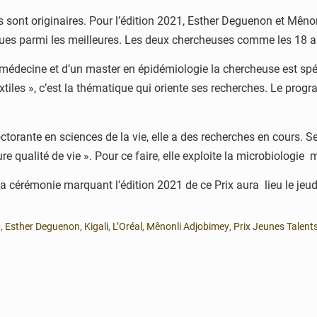
es sont originaires. Pour l’édition 2021, Esther Deguenon et Mê
tenues parmi les meilleures. Les deux chercheuses comme les 18 
n médecine et d’un master en épidémiologie la chercheuse est sp
xtiles », c’est la thématique qui oriente ses recherches. Le prog
ctorante en sciences de la vie, elle a des recherches en cours. Se
e qualité de vie ». Pour ce faire, elle exploite la microbiologie
 La cérémonie marquant l’édition 2021 de ce Prix aura lieu le j
u
,
Esther Deguenon
,
Kigali
,
L’Oréal
,
Mênonli Adjobimey
,
Prix Jeunes Talent