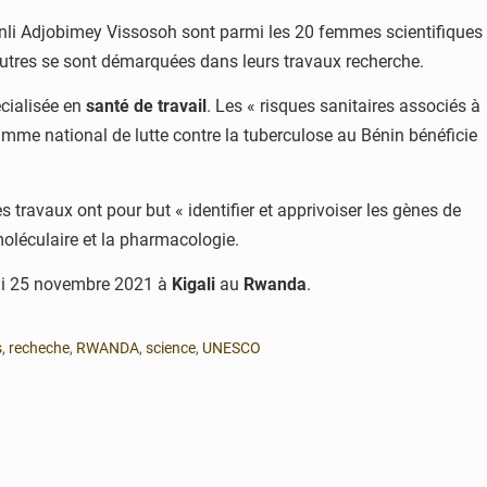
nonli Adjobimey Vissosoh sont parmi les 20 femmes scientifiques
autres se sont démarquées dans leurs travaux recherche.
écialisée en
santé de travail
. Les « risques sanitaires associés à
ramme national de lutte contre la tuberculose au Bénin bénéficie
s travaux ont pour but « identifier et apprivoiser les gènes de
 moléculaire et la pharmacologie.
eudi 25 novembre 2021 à
Kigali
au
Rwanda
.
s
,
recheche
,
RWANDA
,
science
,
UNESCO