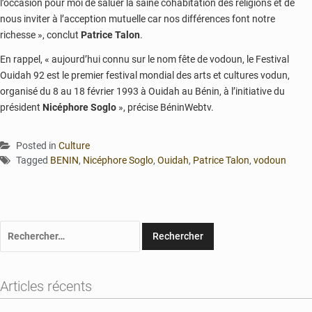
l’occasion pour moi de saluer la saine cohabitation des religions et de
nous inviter à l’acception mutuelle car nos différences font notre
richesse », conclut
Patrice Talon
.
En rappel, « aujourd’hui connu sur le nom fête de vodoun, le Festival
Ouidah 92 est le premier festival mondial des arts et cultures vodun,
organisé du 8 au 18 février 1993 à Ouidah au Bénin, à l’initiative du
président
Nicéphore Soglo
», précise BéninWebtv.
Posted in
Culture
Tagged
BENIN
,
Nicéphore Soglo
,
Ouidah
,
Patrice Talon
,
vodoun
Rechercher :
Articles récents