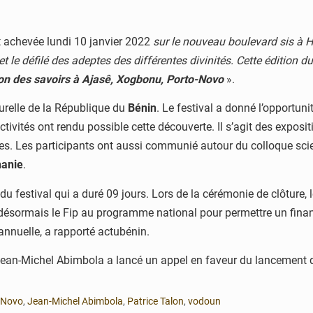
t achevée lundi 10 janvier 2022
sur le
nouveau boulevard sis à Ho
le défilé des adeptes des différentes divinités. Cette édition du
ion des savoirs à Ajasê, Xogbonu, Porto-Novo
».
turelle de la République du
Bénin
. Le festival a donné l’opportunit
ctivités ont rendu possible cette découverte. Il s’agit des exposi
. Les participants ont aussi communié autour du colloque scient
hanie
.
festival qui a duré 09 jours. Lors de la cérémonie de clôture, le
e désormais le Fip au programme national pour permettre un fina
annuelle, a rapporté actubénin.
s Jean-Michel Abimbola a lancé un appel en faveur du lancement d
o-Novo
,
Jean-Michel Abimbola
,
Patrice Talon
,
vodoun