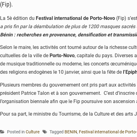
(Fip).
La 5è édition du
Festival international de Porto-Novo
(Fip) s’es
a pris fin par la déambulation de plus de 1200 masques sacrés et 
Bénin : recherches en provenance, densification et transmiss
Selon le maire, les activités ont tourné autour de la richesse cul
cultuelles de la ville de
Porto-Novo
, capitale du pays. Diverses a
de musique traditionnelle ou moderne, les concerts œcuméniques
des religions endogènes le 10 janvier, ainsi que la fête de
l’Epip
Plusieurs membres du gouvernement ont pris part aux activités du 
président Patrice Talon et à son gouvernement. C’est d’inscrir
l’organisation biennale afin que le Fip poursuive son ascension 
Pour sa part, le ministre du Tourrisme, de la Culture et des art
Posted in
Culture
Tagged
BENIN
,
Festival international de Port