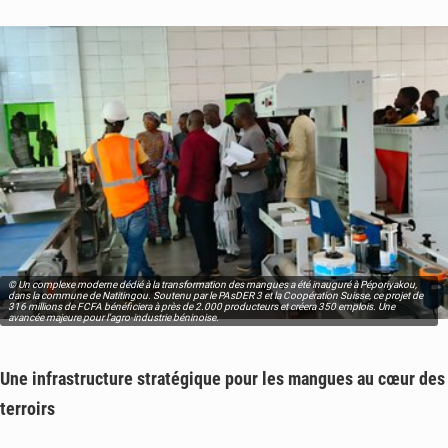
© Un complexe moderne dédié à la transformation des mangues a été inauguré à Péporiyakou,
dans la commune de Natitingou. Soutenu par le PAsDER 3 et la Coopération Suisse, ce projet de
316 millions de FCFA bénéficiera à près de 2.000 producteurs et créera 350 emplois. Une
avancée majeure pour l’agro-industrie béninoise.
Une infrastructure stratégique pour les mangues au cœur des
terroirs