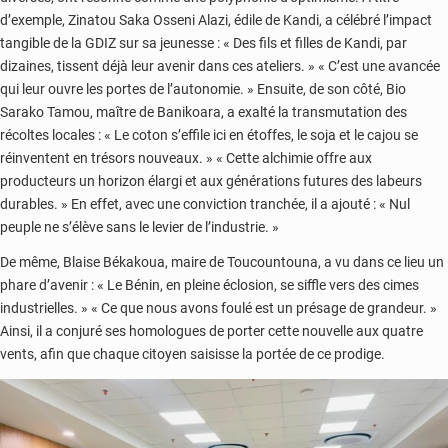
d’exemple, Zinatou Saka Osseni Alazi, édile de Kandi, a célébré l’impact
tangible de la GDIZ sur sa jeunesse : « Des fils et filles de Kandi, par
dizaines, tissent déjà leur avenir dans ces ateliers. » « C’est une avancée
qui leur ouvre les portes de l’autonomie. » Ensuite, de son côté, Bio
Sarako Tamou, maître de Banikoara, a exalté la transmutation des
récoltes locales : « Le coton s’effile ici en étoffes, le soja et le cajou se
réinventent en trésors nouveaux. » « Cette alchimie offre aux
producteurs un horizon élargi et aux générations futures des labeurs
durables. » En effet, avec une conviction tranchée, il a ajouté : « Nul
peuple ne s’élève sans le levier de l’industrie. »
De même, Blaise Békakoua, maire de Toucountouna, a vu dans ce lieu un
phare d’avenir : « Le Bénin, en pleine éclosion, se siffle vers des cimes
industrielles. » « Ce que nous avons foulé est un présage de grandeur. »
Ainsi, il a conjuré ses homologues de porter cette nouvelle aux quatre
vents, afin que chaque citoyen saisisse la portée de ce prodige.