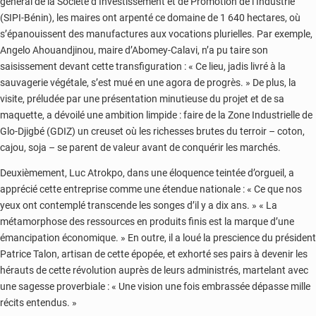
général de la Société d’Investissement et de Promotion de l’Industrie
(SIPI-Bénin), les maires ont arpenté ce domaine de 1 640 hectares, où
s’épanouissent des manufactures aux vocations plurielles. Par exemple,
Angelo Ahouandjinou, maire d’Abomey-Calavi, n’a pu taire son
saisissement devant cette transfiguration : « Ce lieu, jadis livré à la
sauvagerie végétale, s’est mué en une agora de progrès. » De plus, la
visite, préludée par une présentation minutieuse du projet et de sa
maquette, a dévoilé une ambition limpide : faire de la Zone Industrielle de
Glo-Djigbé (GDIZ) un creuset où les richesses brutes du terroir – coton,
cajou, soja – se parent de valeur avant de conquérir les marchés.
Deuxièmement, Luc Atrokpo, dans une éloquence teintée d’orgueil, a
apprécié cette entreprise comme une étendue nationale : « Ce que nos
yeux ont contemplé transcende les songes d’il y a dix ans. » « La
métamorphose des ressources en produits finis est la marque d’une
émancipation économique. » En outre, il a loué la prescience du président
Patrice Talon, artisan de cette épopée, et exhorté ses pairs à devenir les
hérauts de cette révolution auprès de leurs administrés, martelant avec
une sagesse proverbiale : « Une vision une fois embrassée dépasse mille
récits entendus. »