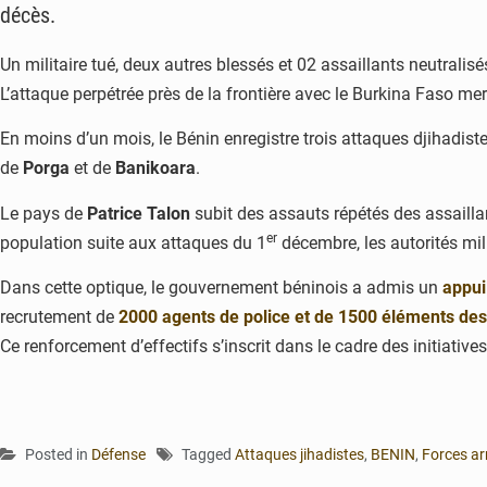
décès.
Un militaire tué, deux autres blessés et 02 assaillants neutralis
L’attaque perpétrée près de la frontière avec le Burkina Faso me
En moins d’un mois, le Bénin enregistre trois attaques djihadiste
de
Porga
et de
Banikoara
.
Le pays de
Patrice Talon
subit des assauts répétés des assailla
er
population suite aux attaques du 1
décembre, les autorités mili
Dans cette optique, le gouvernement béninois a admis un
appui
recrutement de
2000 agents de police et de 1500 éléments de
Ce renforcement d’effectifs s’inscrit dans le cadre des initiatives
Posted in
Défense
Tagged
Attaques jihadistes
,
BENIN
,
Forces a