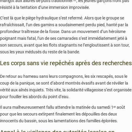
marigot aux allures de puits traditionnel —, les jeunes garçons n’ont pas
résisté à la tentation d’une immersion improvisée.
C’est là que le piège hydraulique s’est refermé. Alors que le groupe se
rafraîchissait, l’un des gamins a soudainement perdu pied, hanté par la
profondeur traîtresse de la fosse. Dans un mouvement d’un héroïsme
poignant mais fatal, l’un de ses camarades s’est immédiatement jeté à
son secours, avant que les flots stagnants ne l’engloutissent à son tour,
sous les yeux médusés du reste de la bande.
Les corps sans vie repêchés après des recherches
De retour au hameau sans leurs compagnons, les six rescapés, sous le
coup de la panique, se sont d’abord montrés évasifs avant de révéler la
vérité aux aînés inquiets. Très vite, la solidarité villageoise s’est organisée
pour fouiller les abords du point d’eau.
Il aura malheureusement fallu attendre la matinée du samedi 1ᵉʳ août
pour que les secours extirpent finalement les dépouilles des deux
innocents du bassin, sous les lamentations des familles éplorées.