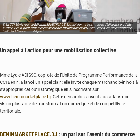
© La CCI Bénin relance BENINMARKETPLACE.BJ, plateforme e-commerce dédiée aux produits
Made in Bénin, pour renforcer la visibilité des marchands locaux, stimuler les ventes et valoriser le
territoire à l’ère du numérique."
Un appel à l’action pour une mobilisation collective
Mme Lydie ADISSO, copilote de l’Unité de Programme Performance de la
CCI Bénin, a lancé un appel clair : elle invite chaque marchand béninois à
s’approprier cet outil stratégique en s’inscrivant sur
www.beninmarketplace.bj
. Cette démarche s’inscrit aussi dans une
vision plus large de transformation numérique et de compétitivité
territoriale.
BENINMARKETPLACE.BJ
: un pari sur l’avenir du commerce