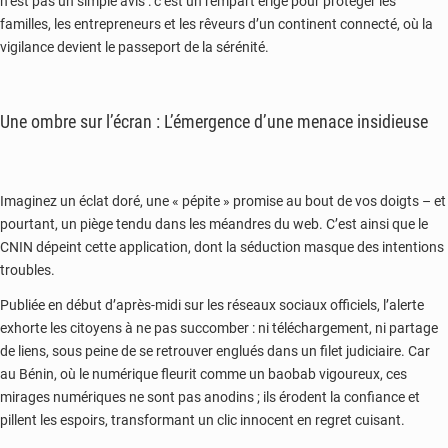
n’est pas un simple avis : c’est un rempart érigé pour protéger les
familles, les entrepreneurs et les rêveurs d’un continent connecté, où la
vigilance devient le passeport de la sérénité.
Une ombre sur l’écran : L’émergence d’une menace insidieuse
Imaginez un éclat doré, une « pépite » promise au bout de vos doigts – et
pourtant, un piège tendu dans les méandres du web. C’est ainsi que le
CNIN dépeint cette application, dont la séduction masque des intentions
troubles.
Publiée en début d’après-midi sur les réseaux sociaux officiels, l’alerte
exhorte les citoyens à ne pas succomber : ni téléchargement, ni partage
de liens, sous peine de se retrouver englués dans un filet judiciaire. Car
au Bénin, où le numérique fleurit comme un baobab vigoureux, ces
mirages numériques ne sont pas anodins ; ils érodent la confiance et
pillent les espoirs, transformant un clic innocent en regret cuisant.